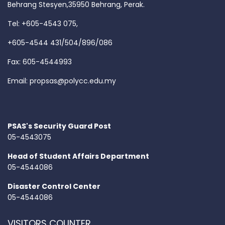
Behrang Stesyen,35950 Behrang, Perak.
Tel: +605-4543 075,
+605-4544 431/504/896/086
Fax: 605-4544993
Email:
propsas@polycc.edu.my
PSAS's Security Guard Post
05-4543075
Head of Student Affairs Department
05-4544086
Disaster Control Center
05-4544086
VISITORS COUNTER