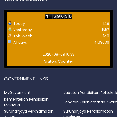
Today
148
Yesterday
1552
This Week
148
All days
4169636
2026-08-09 16:33
Visitors Counter
GOVERNMENT LINKS
MyGoverment
Jabatan Pendidikan Politekni
Kementerian Pendidikan
Jabatan Perkhidmatan Awa
Malaysia
Suruhanjaya Perkhidmatan
Suruhanjaya Perkhidmatan