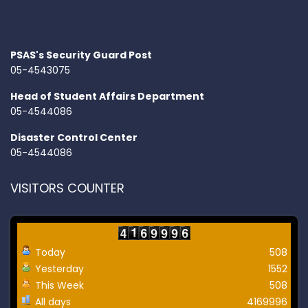
PSAS's Security Guard Post
05-4543075
Head of Student Affairs Department
05-4544086
Disaster Control Center
05-4544086
VISITORS COUNTER
Today
508
Yesterday
1552
This Week
508
All days
4169996