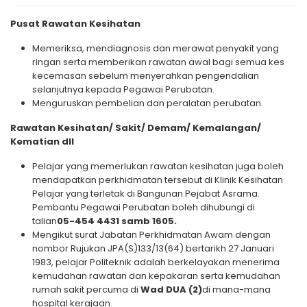
Pusat Rawatan Kesihatan
Memeriksa, mendiagnosis dan merawat penyakit yang
ringan serta memberikan rawatan awal bagi semua kes
kecemasan sebelum menyerahkan pengendalian
selanjutnya kepada Pegawai Perubatan.
Menguruskan pembelian dan peralatan perubatan.
Rawatan Kesihatan/ Sakit/ Demam/ Kemalangan/
Kematian
dll
Pelajar yang memerlukan rawatan kesihatan juga boleh
mendapatkan perkhidmatan tersebut di Klinik Kesihatan
Pelajar yang terletak di Bangunan Pejabat Asrama.
Pembantu Pegawai Perubatan boleh dihubungi di
talian
05-454 4431 samb 1605.
Mengikut surat Jabatan Perkhidmatan Awam dengan
nombor Rujukan JPA(S)133/13(64) bertarikh 27 Januari
1983, pelajar Politeknik adalah berkelayakan menerima
kemudahan rawatan dan kepakaran serta kemudahan
rumah sakit percuma di
Wad DUA (2)
di mana-mana
hospital kerajaan.