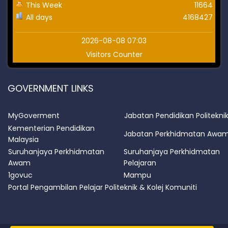
This Week
11664
All days
4168427
2026-08-08 07:03
Visitors Counter
GOVERNMENT LINKS
MyGoverment
Jabatan Pendidikan Politekni
Kementerian Pendidikan
Jabatan Perkhidmatan Awa
Malaysia
Suruhanjaya Perkhidmatan
Suruhanjaya Perkhidmatan
Awam
Pelajaran
1govuc
Mampu
Portal Pengambilan Pelajar Politeknik & Kolej Komuniti