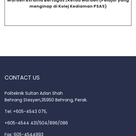
Warden Asrama Bertugas /Ketua warden
(Pelajar yang
menginap di Kolej Kediaman PSAS)
CONTACT US
Politeknik Sultan Azlan Shah
Behrang Stesyen,35950 Behrang, Perak.
Tel: +605-4543 075,
+605-4544 431/504/896/086
Fax: 605-4544993