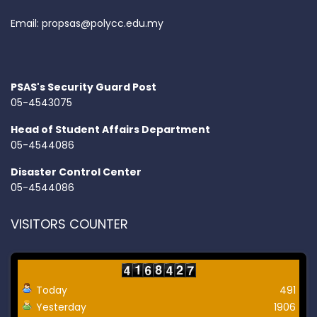
Email:
propsas@polycc.edu.my
PSAS's Security Guard Post
05-4543075
Head of Student Affairs Department
05-4544086
Disaster Control Center
05-4544086
VISITORS COUNTER
Today
491
Yesterday
1906