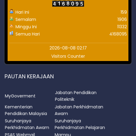
Hari Ini
159
Semalam
1906
Minggu Ini
11332
Semua Hari
4168095
2026-08-08 02:17
Visitors Counter
PAUTAN KERAJAAN
Jabatan Pendidikan
MyGoverment
Politeknik
Kementerian
Jabatan Perkhidmatan
Pendidikan Malaysia
Awam
Suruhanjaya
Suruhanjaya
Perkhidmatan Awam
Perkhidmatan Pelajaran
PSAS Webmail
Mampu