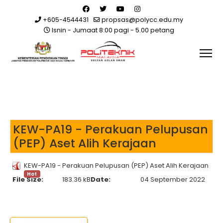
+605-4544431
propsas@polycc.edu.my
Isnin - Jumaat 8:00 pagi - 5.00 petang
KEW-PA19 - Perakuan Pelupusan
(PEP) Aset Alih Kerajaan
KEW-PA19 - Perakuan Pelupusan (PEP) Aset Alih Kerajaan
Hot
File Size:
183.36 kB
Date:
04 September 2022