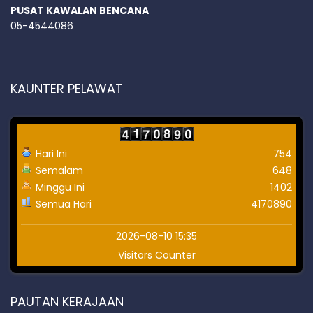
PUSAT KAWALAN BENCANA
05-4544086
KAUNTER PELAWAT
Hari Ini
754
Semalam
648
Minggu Ini
1402
Semua Hari
4170890
2026-08-10 15:35
Visitors Counter
PAUTAN KERAJAAN