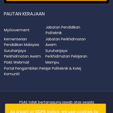
PAUTAN KERAJAAN
Jabatan Pendidikan
MyGoverment
Politeknik
Kementerian
Jabatan Perkhidmatan
Pendidikan Malaysia
Awam
Suruhanjaya
Suruhanjaya
Perkhidmatan Awam
Perkhidmatan Pelajaran
PSAS Webmail
Mampu
Portal Pengambilan Pelajar Politeknik & Kolej
Komuniti
PSAS tidak bertanggung jawab atas segala
kerugian/kerosakan yang disebabkan oleh data yang
As a part of GDPR policy, we use cookies to
diperolehi dari laman portal ini.