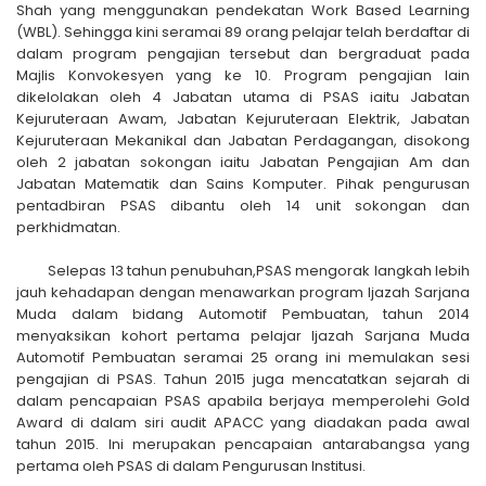
Shah yang menggunakan pendekatan Work Based Learning
(WBL). Sehingga kini seramai 89 orang pelajar telah berdaftar di
dalam program pengajian tersebut dan bergraduat pada
Majlis Konvokesyen yang ke 10. Program pengajian lain
dikelolakan oleh 4 Jabatan utama di PSAS iaitu Jabatan
Kejuruteraan Awam, Jabatan Kejuruteraan Elektrik, Jabatan
Kejuruteraan Mekanikal dan Jabatan Perdagangan, disokong
oleh 2 jabatan sokongan iaitu Jabatan Pengajian Am dan
Jabatan Matematik dan Sains Komputer. Pihak pengurusan
pentadbiran PSAS dibantu oleh 14 unit sokongan dan
perkhidmatan.
Selepas 13 tahun penubuhan,PSAS mengorak langkah lebih
jauh kehadapan dengan menawarkan program Ijazah Sarjana
Muda dalam bidang Automotif Pembuatan, tahun 2014
menyaksikan kohort pertama pelajar Ijazah Sarjana Muda
Automotif Pembuatan seramai 25 orang ini memulakan sesi
pengajian di PSAS. Tahun 2015 juga mencatatkan sejarah di
dalam pencapaian PSAS apabila berjaya memperolehi Gold
Award di dalam siri audit APACC yang diadakan pada awal
tahun 2015. Ini merupakan pencapaian antarabangsa yang
pertama oleh PSAS di dalam Pengurusan Institusi.