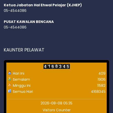
Ketua Jabatan Hal Ehwal Pelajar (KJHEP)
05-4544086
PUSAT KAWALAN BENCANA
05-4544086
KAUNTER PELAWAT
Hari Ini
409
Semalam
1906
Minggu Ini
11582
Semua Hari
4168345
2026-08-08 05:35
Visitors Counter