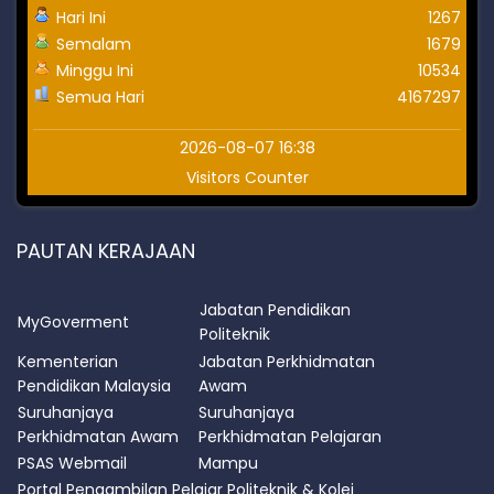
Hari Ini
1267
Semalam
1679
Minggu Ini
10534
Semua Hari
4167297
2026-08-07 16:38
Visitors Counter
PAUTAN KERAJAAN
Jabatan Pendidikan
MyGoverment
Politeknik
Kementerian
Jabatan Perkhidmatan
Pendidikan Malaysia
Awam
Suruhanjaya
Suruhanjaya
Perkhidmatan Awam
Perkhidmatan Pelajaran
PSAS Webmail
Mampu
Portal Pengambilan Pelajar Politeknik & Kolej