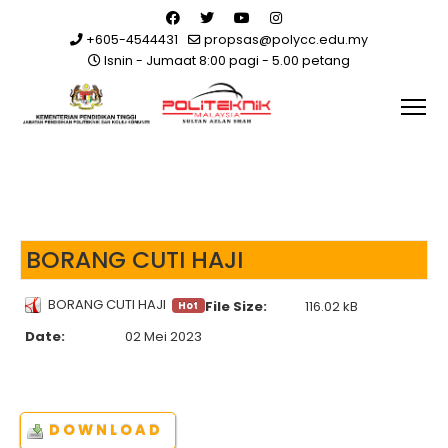
+605-4544431
propsas@polycc.edu.my
Isnin - Jumaat 8:00 pagi - 5.00 petang
BORANG CUTI HAJI
BORANG CUTI HAJI
File Size:
116.02 kB
Hot
Date:
02 Mei 2023