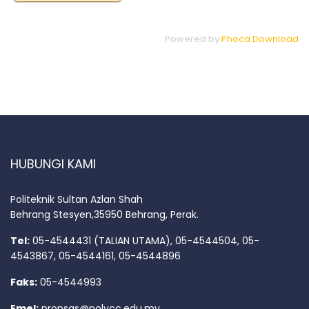
Powered by
Phoca Download
HUBUNGI KAMI
Politeknik Sultan Azlan Shah
Behrang Stesyen,35950 Behrang, Perak.
Tel:
05-4544431 (TALIAN UTAMA), 05-4544504, 05-
4543867, 05-4544161, 05-4544896
Faks:
05-4544993
Emel:
propsas@polycc.edu.my