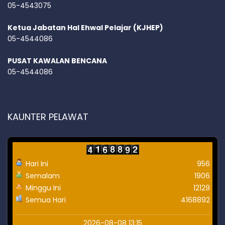
05-4543075
Ketua Jabatan Hal Ehwal Pelajar (KJHEP)
05-4544086
PUSAT KAWALAN BENCANA
05-4544086
KAUNTER PELAWAT
Hari Ini
956
Semalam
1906
Minggu Ini
12129
Semua Hari
4168892
2026-08-08 13:15