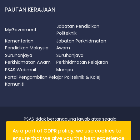
PAUTAN KERAJAAN
Jabatan Pendidikan
MyGoverment
Politeknik
Kementerian
Jabatan Perkhidmatan
Pendidikan Malaysia
Awam
Suruhanjaya
Suruhanjaya
Perkhidmatan Awam
Perkhidmatan Pelajaran
PSAS Webmail
Mampu
Portal Pengambilan Pelajar Politeknik & Kolej
Komuniti
PSAS tidak bertanggung jawab atas segala
kerugian/kerosakan yang disebabkan oleh data yang
As a part of GDPR policy, we use cookies to
diperolehi dari laman portal ini.
ensure that we give you the best experience
Penafian
|
Dasar Privasi
|
Dasar Keselamatan
|
Notis