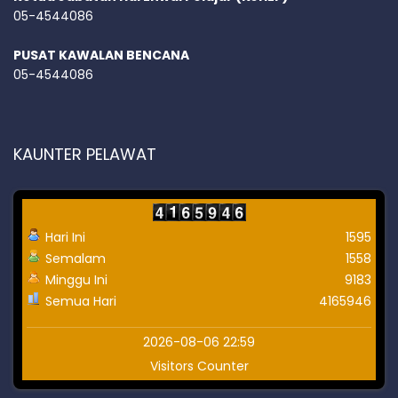
05-4544086
PUSAT KAWALAN BENCANA
05-4544086
KAUNTER PELAWAT
Hari Ini
1595
Semalam
1558
Minggu Ini
9183
Semua Hari
4165946
2026-08-06 22:59
Visitors Counter