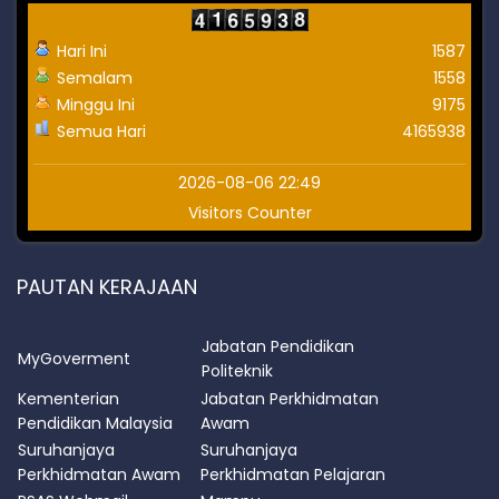
Hari Ini
1587
Semalam
1558
Minggu Ini
9175
Semua Hari
4165938
2026-08-06 22:49
Visitors Counter
PAUTAN KERAJAAN
Jabatan Pendidikan
MyGoverment
Politeknik
Kementerian
Jabatan Perkhidmatan
Pendidikan Malaysia
Awam
Suruhanjaya
Suruhanjaya
Perkhidmatan Awam
Perkhidmatan Pelajaran