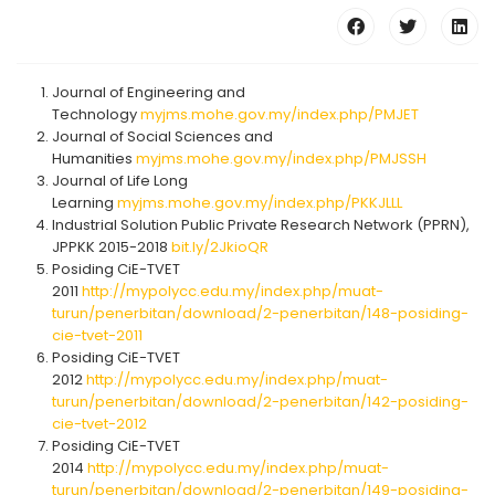
Journal of Engineering and
Technology
myjms.mohe.gov.my/index.php/PMJET
Journal of Social Sciences and
Humanities
myjms.mohe.gov.my/index.php/PMJSSH
Journal of Life Long
Learning
myjms.mohe.gov.my/index.php/PKKJLLL
Industrial Solution Public Private Research Network (PPRN),
JPPKK 2015-2018
bit.ly/2JkioQR
Posiding CiE-TVET
2011
http://mypolycc.edu.my/index.php/muat-
turun/penerbitan/download/2-penerbitan/148-posiding-
cie-tvet-2011
Posiding CiE-TVET
2012
http://mypolycc.edu.my/index.php/muat-
turun/penerbitan/download/2-penerbitan/142-posiding-
cie-tvet-2012
Posiding CiE-TVET
2014
http://mypolycc.edu.my/index.php/muat-
turun/penerbitan/download/2-penerbitan/149-posiding-