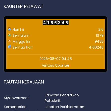
KAUNTER PELAWAT
Hari Ini
216
Semalam
1679
Minggu Ini
9483
Semua Hari
4166246
2026-08-07 04:48
Visitors Counter
PAUTAN KERAJAAN
Jabatan Pendidikan
MyGoverment
Politeknik
Kementerian
Jabatan Perkhidmatan