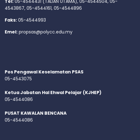
Tel:
05-4544431 (TALIAN UTAMA), 05-4544504, 05-
4543867, 05-4544161, 05-4544896
Faks:
05-4544993
Emel:
propsas@polycc.edu.my
Pos Pengawal Keselamatan PSAS
05-4543075
Ketua Jabatan Hal Ehwal Pelajar (KJHEP)
05-4544086
PUSAT KAWALAN BENCANA
05-4544086