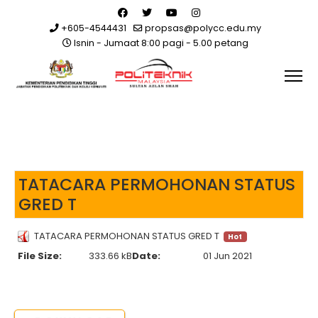
+605-4544431
propsas@polycc.edu.my
Isnin - Jumaat 8:00 pagi - 5.00 petang
TATACARA PERMOHONAN STATUS
GRED T
TATACARA PERMOHONAN STATUS GRED T
Hot
File Size:
333.66 kB
Date:
01 Jun 2021