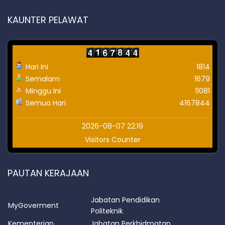
KAUNTER PELAWAT
Hari Ini
1814
Semalam
1679
Minggu Ini
11081
Semua Hari
4167844
2026-08-07 22:19
Visitors Counter
PAUTAN KERAJAAN
Jabatan Pendidikan
MyGoverment
Politeknik
Kementerian
Jabatan Perkhidmatan