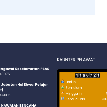
KAUNTER PELAWAT
engawal Keselamatan PSAS
43075
Hari Ini
 Jabatan Hal Ehwal Pelajar
Semalam
P)
Minggu Ini
44086
Semua Hari
41
T KAWALAN BENCANA