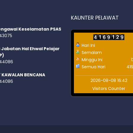
KAUNTER PELAWAT
engawal Keselamatan PSAS
43075
Hari Ini
 Jabatan Hal Ehwal Pelajar
Semalam
P)
Minggu Ini
44086
Semua Hari
41
T KAWALAN BENCANA
2026-08-08 16:42
44086
Visitors Counter