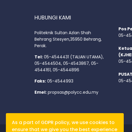
HUBUNGI KAMI
Pos P
Politeknik Sultan Azlan Shah
05-45
Behrang Stesyen,35950 Behrang,
Perak.
Ketua
(KJHE
Tel:
05-4544431 (TALIAN UTAMA),
05-45
05-4544504, 05-4543867, 05-
4544161, 05-4544896
PUSA
05-45
Faks:
05-4544993
Emel:
propsas@polycc.edu.my
As a part of GDPR policy, we use cookies to
ensure that we give you the best experience