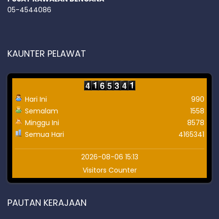
05-4544086
KAUNTER PELAWAT
Hari Ini
990
Semalam
1558
Minggu Ini
8578
Semua Hari
4165341
2026-08-06 15:13
Visitors Counter
PAUTAN KERAJAAN