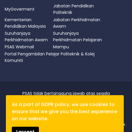
Jabatan Pendidikan
MyGoverment
Politeknik
Kementerian
Jabatan Perkhidmatan
Pendidikan Malaysia
Awam
Suruhanjaya
Suruhanjaya
Perkhidmatan Awam
Perkhidmatan Pelajaran
PSAS Webmail
Mampu
Portal Pengambilan Pelajar Politeknik & Kolej
Komuniti
PSAS tidak bertanggung jawab atas segala
kerugian/kerosakan yang disebabkan oleh data yang
As a part of GDPR policy, we use cookies to
diperolehi dari laman portal ini.
ensure that we give you the best experience
Penafian
|
Dasar Privasi
|
Dasar Keselamatan
|
Notis
Hakcipta
|
Peta Laman
on our website.
Paparan Terbaik: Firefox / Chrome dengan resolusi 1280 x
800
I accept