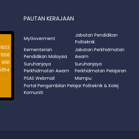
PAUTAN KERAJAAN
Jabatan Pendidikan
MyGoverment
Politeknik
1603
Kementerian
Jabatan Perkhidmatan
1558
Pendidikan Malaysia
Awam
9191
Suruhanjaya
Suruhanjaya
5954
Perkhidmatan Awam
Perkhidmatan Pelajaran
PSAS Webmail
Mampu
Portal Pengambilan Pelajar Politeknik & Kolej
Komuniti