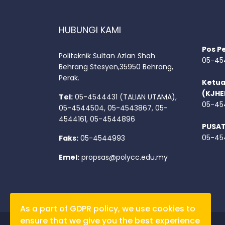
HUBUNGI KAMI
Pos P
Politeknik Sultan Azlan Shah
05-45
Behrang Stesyen,35950 Behrang,
Perak.
Ketua
(KJHE
Tel:
05-4544431 (TALIAN UTAMA),
05-45
05-4544504, 05-4543867, 05-
4544161, 05-4544896
PUSA
05-45
Faks:
05-4544993
Emel:
propsas@polycc.edu.my
As a part of GDPR policy, we use cookies to
ensure that we give you the best experience