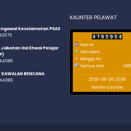
KAUNTER PELAWAT
engawal Keselamatan PSAS
43075
Hari Ini
 Jabatan Hal Ehwal Pelajar
Semalam
P)
Minggu Ini
44086
Semua Hari
416
T KAWALAN BENCANA
2026-08-06 23:06
44086
Visitors Counter