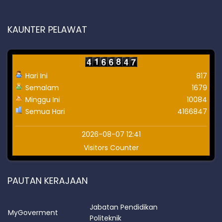
KAUNTER PELAWAT
Hari Ini
817
Semalam
1679
Minggu Ini
10084
Semua Hari
4166847
2026-08-07 12:41
Visitors Counter
PAUTAN KERAJAAN
Jabatan Pendidikan
MyGoverment
Politeknik