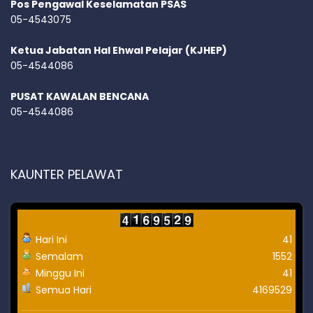
Pos Pengawal Keselamatan PSAS
05-4543075
Ketua Jabatan Hal Ehwal Pelajar (KJHEP)
05-4544086
PUSAT KAWALAN BENCANA
05-4544086
KAUNTER PELAWAT
Hari Ini
41
Semalam
1552
Minggu Ini
41
Semua Hari
4169529