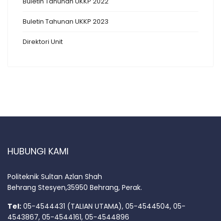
Buletin Tahunan UKKP 2022
Buletin Tahunan UKKP 2023
Direktori Unit
HUBUNGI KAMI
Politeknik Sultan Azlan Shah
Behrang Stesyen,35950 Behrang, Perak.
Tel:
05-4544431 (TALIAN UTAMA), 05-4544504, 05-
4543867, 05-4544161, 05-4544896