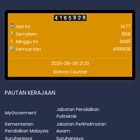
Hari Ini
1477
Semalam
1558
Minggu Ini
9065
Semua Hari
4165828
2026-08-06 21:33
Visitors Counter
PAUTAN KERAJAAN
Jabatan Pendidikan
MyGoverment
Politeknik
Kementerian
Jabatan Perkhidmatan
Pendidikan Malaysia
Awam
Suruhanjaya
Suruhanjaya