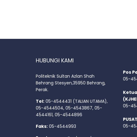
HUBUNGI KAMI
Pos P
Politeknik Sultan Azlan Shah
05-45
Behrang Stesyen,35950 Behrang,
Perak.
Ketua
(KJHE
Tel:
05-4544431 (TALIAN UTAMA),
05-45
05-4544504, 05-4543867, 05-
4544161, 05-4544896
PUSA
05-45
Faks:
05-4544993