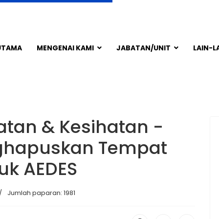
UTAMA
MENGENAI KAMI
JABATAN/UNIT
LAIN-L
tan & Kesihatan -
ghapuskan Tempat
uk AEDES
Jumlah paparan: 1981