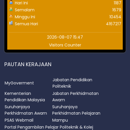
Hari Ini
1187
Semalam
1679
Minggu Ini
10454
Semua Hari
4167217
2026-08-07 15:47
Visitors Counter
PAUTAN KERAJAAN
Jabatan Pendidikan
MyGoverment
Politeknik
Kementerian
Jabatan Perkhidmatan
Pendidikan Malaysia
Awam
Suruhanjaya
Suruhanjaya
Perkhidmatan Awam
Perkhidmatan Pelajaran
PSAS Webmail
Mampu
Portal Pengambilan Pelajar Politeknik & Kolej